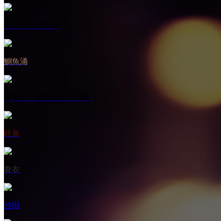
香港仔及鴨脷洲
鰂魚涌
慈雲山、鑽石山及新蒲崗
旺角
青衣
沙田