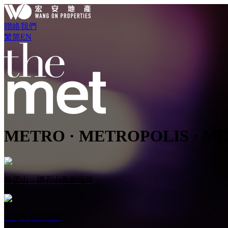
聯絡我們
繁
简
EN
METRO · METROPOLIS · M
慈雲山、鑽石山及新蒲崗
香港仔及鴨脷洲