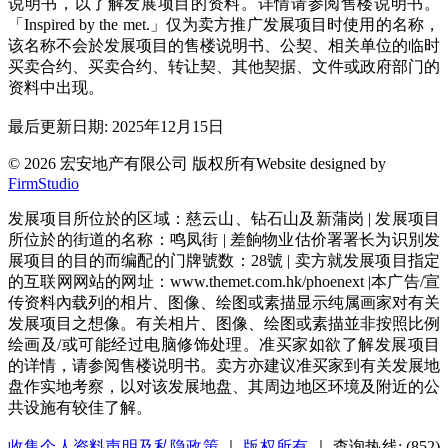
说明书，以了解发展项目的资料。详情请参阅售楼说明书。
「Inspired by the met.」仅为卖方推广发展项目时使用的名称，
该名称不会於发展项目的售楼说明书、公契、相关单位的临时
买卖合约、买卖合约、转让契、其他契据、文件或政府部门的
资料中出现。
最后更新日期: 2025年12月15日
© 2026 宏安地产有限公司 版权所有
Website designed by
FirmStudio
发展项目所位於的区域：慈云山、钻石山及新蒲岗 | 发展项目
所位於的街道的名称：鸣凤街 | 差餉物业估价署署长为识別发
展项目的目的而编配的门牌號数：28號 | 卖方就发展项目指定
的互联网网站的网址：www.themet.com.hk/phoenext |本广告/宣
传资料內载列的相片、图像、绘图或素描显示纯属画家对有关
发展项目之想像。有关相片、图像、绘图或素描並非按照比例
绘画及/或可能经过电脑修饰处理。准买家如欲了解发展项目
的详情，请参阅售楼说明书。卖方亦建议准买家到有关发展地
盘作实地考察，以对该发展地盘、其周边地区环境及附近的公
共设施有较佳了解。
收集个人资料声明及私隐政策
｜
版权所有
｜ 查询热线: (852)