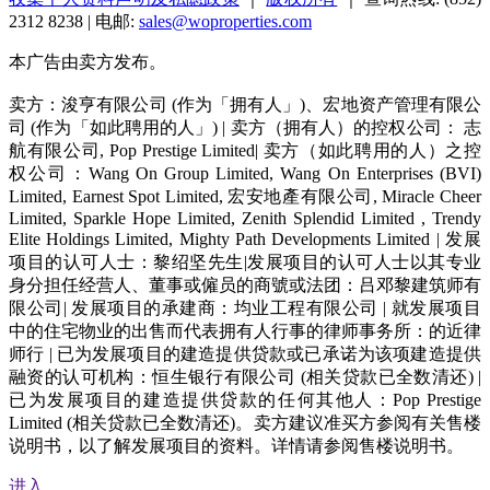
2312 8238 | 电邮:
sales@woproperties.com
本广告由卖方发布。
卖方：浚亨有限公司 (作为「拥有人」)、宏地资产管理有限公
司 (作为「如此聘用的人」) | 卖方（拥有人）的控权公司： 志
航有限公司, Pop Prestige Limited| 卖方（如此聘用的人）之控
权公司：Wang On Group Limited, Wang On Enterprises (BVI)
Limited, Earnest Spot Limited, 宏安地產有限公司, Miracle Cheer
Limited, Sparkle Hope Limited, Zenith Splendid Limited , Trendy
Elite Holdings Limited, Mighty Path Developments Limited | 发展
项目的认可人士：黎绍坚先生|发展项目的认可人士以其专业
身分担任经营人、董事或僱员的商號或法团：吕邓黎建筑师有
限公司| 发展项目的承建商：均业工程有限公司 | 就发展项目
中的住宅物业的出售而代表拥有人行事的律师事务所：的近律
师行 | 已为发展项目的建造提供贷款或已承诺为该项建造提供
融资的认可机构：恒生银行有限公司 (相关贷款已全数清还) |
已为发展项目的建造提供贷款的任何其他人：Pop Prestige
Limited (相关贷款已全数清还)。卖方建议准买方参阅有关售楼
说明书，以了解发展项目的资料。详情请参阅售楼说明书。
进入