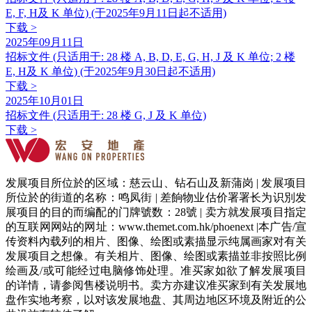
E, F, H及 K 单位) (于2025年9月11日起不适用)
下载 >
2025年09月11日
招标文件 (只适用于: 28 楼 A, B, D, E, G, H, J 及 K 单位; 2 楼
E, H及 K 单位) (于2025年9月30日起不适用)
下载 >
2025年10月01日
招标文件 (只适用于: 28 楼 G, J 及 K 单位)
下载 >
发展项目所位於的区域：慈云山、钻石山及新蒲岗 | 发展项目
所位於的街道的名称：鸣凤街 | 差餉物业估价署署长为识別发
展项目的目的而编配的门牌號数：28號 | 卖方就发展项目指定
的互联网网站的网址：www.themet.com.hk/phoenext |本广告/宣
传资料內载列的相片、图像、绘图或素描显示纯属画家对有关
发展项目之想像。有关相片、图像、绘图或素描並非按照比例
绘画及/或可能经过电脑修饰处理。准买家如欲了解发展项目
的详情，请参阅售楼说明书。卖方亦建议准买家到有关发展地
盘作实地考察，以对该发展地盘、其周边地区环境及附近的公