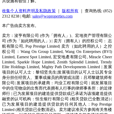
共设施有较佳了解。
收集个人资料声明及私隐政策
｜
版权所有
｜ 查询热线: (852)
2312 8238 | 电邮:
sales@woproperties.com
本广告由卖方发布。
卖方：浚亨有限公司 (作为「拥有人」)、宏地资产管理有限公
司 (作为「如此聘用的人」) | 卖方（拥有人）的控权公司： 志
航有限公司, Pop Prestige Limited| 卖方（如此聘用的人）之控
权公司：Wang On Group Limited, Wang On Enterprises (BVI)
Limited, Earnest Spot Limited, 宏安地產有限公司, Miracle Cheer
Limited, Sparkle Hope Limited, Zenith Splendid Limited, Trendy
Elite Holdings Limited, Mighty Path Developments Limited | 发展
项目的认可人士：黎绍坚先生|发展项目的认可人士以其专业
身分担任经营人、董事或僱员的商號或法团：吕邓黎建筑师有
限公司| 发展项目的承建商：均业工程有限公司 | 就发展项目
中的住宅物业的出售而代表拥有人行事的律师事务所：的近律
师行 | 已为发展项目的建造提供贷款或已承诺为该项建造提供
融资的认可机构：恒生银行有限公司 (相关贷款已全数清还) |
已为发展项目的建造提供贷款的任何其他人：Pop Prestige
Limited (相关贷款已全数清还)。卖方建议准买方参阅有关售楼